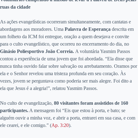
ruas da cidade
As ações evangelísticas ocorreram simultaneamente, com cantatas e
abordagens aos moradores. Uma
Palavra de Esperança
descrita em
um folheto da ICM foi entregue, oração a quem desejava e convite
para o culto evangelístico, que ocorreu no encerramento do dia, no
Ginásio Poliesportivo João Correia.
A voluntária Yasmim Passos
contou a experiência de uma jovem que foi abordada. “Ela disse que
nunca tinha ouvido falar sobre salvação ou arrebatamento. Oramos por
ela e o Senhor revelou uma tristeza profunda em seu coração. Às
vezes, jovem se perguntava como poderia ser mais alegre. Foi dito a
ela que Jesus é a alegria!”, relatou Yasmim Passos.
No culto de evangelização,
80 visitantes foram assistidos de 160
participantes.
A mensagem foi “Eis que estou à porta, e bato; se
alguém ouvir a minha voz, e abrir a porta, entrarei em sua casa, e com
ele cearei, e ele comigo.” (
Ap. 3:20
).