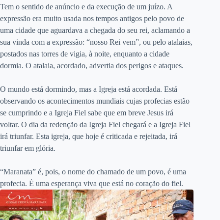
Tem o sentido de anúncio e da execução de um juízo. A
expressão era muito usada nos tempos antigos pelo povo de
uma cidade que aguardava a chegada do seu rei, aclamando a
sua vinda com a expressão: “nosso Rei vem”, ou pelo atalaias,
postados nas torres de vigia, à noite, enquanto a cidade
dormia. O atalaia, acordado, advertia dos perigos e ataques.
O mundo está dormindo, mas a Igreja está acordada. Está
observando os acontecimentos mundiais cujas profecias estão
se cumprindo e a Igreja Fiel sabe que em breve Jesus irá
voltar. O dia da redenção da Igreja Fiel chegará e a Igreja Fiel
irá triunfar. Esta igreja, que hoje é criticada e rejeitada, irá
triunfar em glória.
“Maranata” é, pois, o nome do chamado de um povo, é uma
profecia. É uma esperança viva que está no coração do fiel.