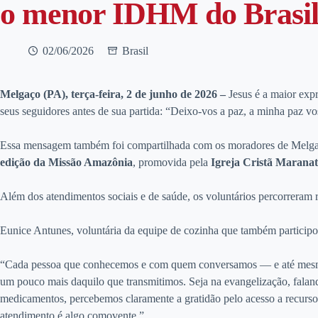
o menor IDHM do Brasi
02/06/2026
Brasil
Melgaço (PA), terça-feira, 2 de junho de 2026 –
Jesus é a maior exp
seus seguidores antes de sua partida: “Deixo-vos a paz, a minha paz 
Essa mensagem também foi compartilhada com os moradores de Melga
edição da Missão Amazônia
, promovida pela
Igreja Cristã Marana
Além dos atendimentos sociais e de saúde, os voluntários percorreram 
Eunice Antunes, voluntária da equipe de cozinha que também participou
“Cada pessoa que conhecemos e com quem conversamos — e até mesmo a
um pouco mais daquilo que transmitimos. Seja na evangelização, falando
medicamentos, percebemos claramente a gratidão pelo acesso a recurs
atendimento é algo comovente.”