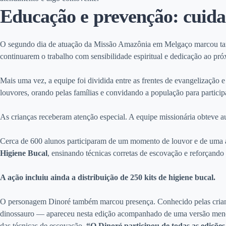
Educação e prevenção: cuida
O segundo dia de atuação da Missão Amazônia em Melgaço marcou tamb
continuarem o trabalho com sensibilidade espiritual e dedicação ao pró
Mais uma vez, a equipe foi dividida entre as frentes de evangelização
louvores, orando pelas famílias e convidando a população para particip
As crianças receberam atenção especial. A equipe missionária obteve a
Cerca de 600 alunos participaram de um momento de louvor e de uma au
Higiene Bucal
, ensinando técnicas corretas de escovação e reforçando
A ação incluiu ainda a distribuição de 250 kits de higiene bucal.
O personagem Dinoré também marcou presença. Conhecido pelas cri
dinossauro — apareceu nesta edição acompanhado de uma versão menor,
das técnicas de escovação.
“O Dinoré participou de todas as ediçõe