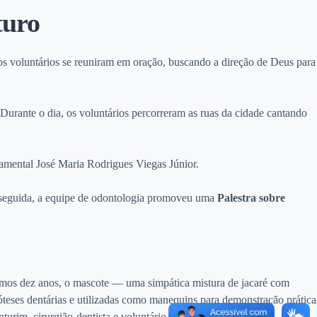
turo
 voluntários se reuniram em oração, buscando a direção de Deus para
Durante o dia, os voluntários percorreram as ruas da cidade cantando
damental José Maria Rodrigues Viegas Júnior.
m seguida, a equipe de odontologia promoveu uma
Palestra sobre
imos dez anos, o mascote — uma simpática mistura de jacaré com
eses dentárias e utilizadas como manequins para demonstração prática
turim, cirurgião-dentista e voluntário do projeto.