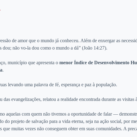
l
ressão de amor que o mundo já conheceu. Além de enxergar as necessid
vos dou; não vo-la dou como o mundo a dá” (João 14:27).
ço, município que apresenta o
menor Índice de Desenvolvimento H
ta
.
ruas levando uma palavra de fé, esperança e paz à população.
 das evangelizações, relatou a realidade encontrada durante as visitas
quelas com quem não tivemos a oportunidade de falar — demonstra, a
 do projeto de salvação para a vida eterna, seja na ação social, por m
os que muitas vezes não conseguem obter em suas comunidades. A preca