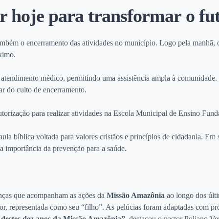
r hoje para transformar o fu
ém o encerramento das atividades no município. Logo pela manhã, os
ximo.
 e atendimento médico, permitindo uma assistência ampla à comunidade. 
ar do culto de encerramento.
utorização para realizar atividades na Escola Municipal de Ensino Fun
la bíblica voltada para valores cristãos e princípios de cidadania. E
 a importância da prevenção para a saúde.
anças que acompanham as ações da
Missão Amazônia
ao longo dos últ
 representada como seu “filho”. As pelúcias foram adaptadas com prót
s destes dez anos da Missão Amazônia”
, destacou o pastor Poliano Ven