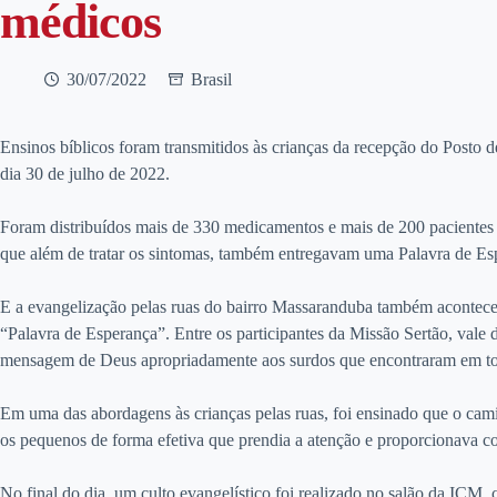
médicos
30/07/2022
Brasil
Ensinos bíblicos foram transmitidos às crianças da recepção do Post
dia 30 de julho de 2022.
Foram distribuídos mais de 330 medicamentos e mais de 200 pacientes f
que além de tratar os sintomas, também entregavam uma Palavra de Esp
E a evangelização pelas ruas do bairro Massaranduba também acontecer
“Palavra de Esperança”. Entre os participantes da Missão Sertão, vale 
mensagem de Deus apropriadamente aos surdos que encontraram em tod
Em uma das abordagens às crianças pelas ruas, foi ensinado que o camin
os pequenos de forma efetiva que prendia a atenção e proporcionava c
No final do dia, um culto evangelístico foi realizado no salão da ICM,