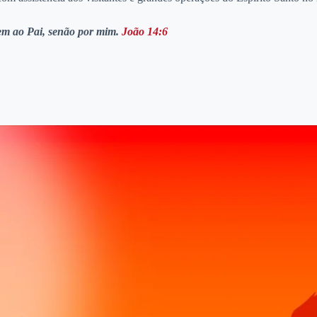
vem ao Pai, senão por mim.
João 14:6