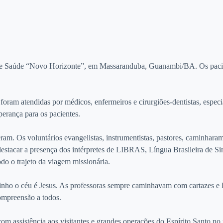
o de Saúde “Novo Horizonte”, em Massaranduba, Guanambi/BA. Os pacie
oram atendidas por médicos, enfermeiros e cirurgiões-dentistas, especi
erança para os pacientes.
am. Os voluntários evangelistas, instrumentistas, pastores, caminhara
destacar a presença dos intérpretes de LIBRAS, Língua Brasileira de Sin
o o trajeto da viagem missionária.
ho o céu é Jesus. As professoras sempre caminhavam com cartazes e livr
ompreensão a todos.
 com assistência aos visitantes e grandes operações do Espírito Santo n