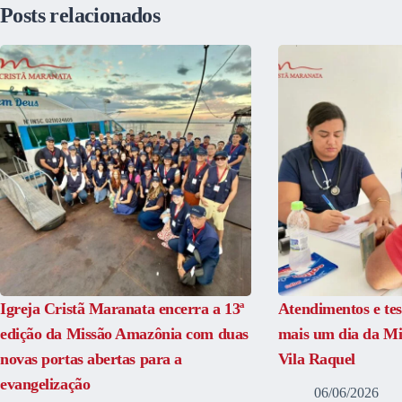
Posts relacionados
Igreja Cristã Maranata encerra a 13ª
Atendimentos e t
edição da Missão Amazônia com duas
mais um dia da M
novas portas abertas para a
Vila Raquel
evangelização
06/06/2026