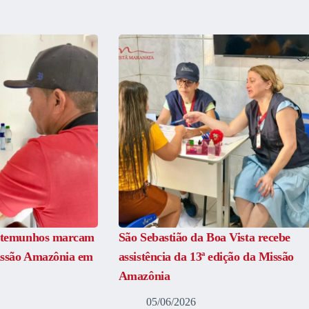
estemunhos marcam
São Sebastião da Boa Vista recebe
issão Amazônia em
assistência da 13ª edição da Missão
Amazônia
05/06/2026