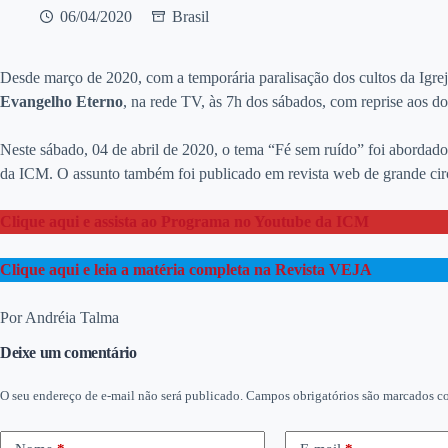
06/04/2020
Brasil
Desde março de 2020, com a temporária paralisação dos cultos da Igrej
Evangelho Eterno
, na rede TV, às 7h dos sábados, com reprise aos d
Neste sábado, 04 de abril de 2020, o tema “Fé sem ruído” foi abordad
da ICM. O assunto também foi publicado em revista web de grande circu
Clique aqui e assista ao Programa no Youtube da ICM
C
l
i
q
u
e
a
q
u
i
e leia
a
m
a
t
é
r
i
a
c
o
m
p
l
e
t
a
na Revista VEJA
Por Andréia Talma
Deixe um comentário
O seu endereço de e-mail não será publicado.
Campos obrigatórios são marcados 