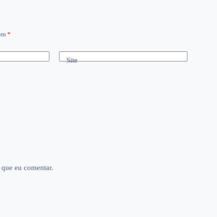
com
*
Site
 que eu comentar.