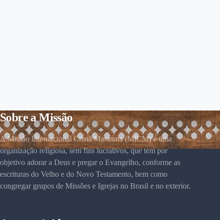
Sobre a Missão
A Missão Internacional Cristã Maranata (MICM) é uma
organização religiosa, sem fins lucrativos, que tem por
objetivo adorar a Deus e pregar o Evangelho, conforme as
escrituras do Velho e do Novo Testamento, bem como
congregar grupos de Missões e Igrejas no Brasil e no exterior.