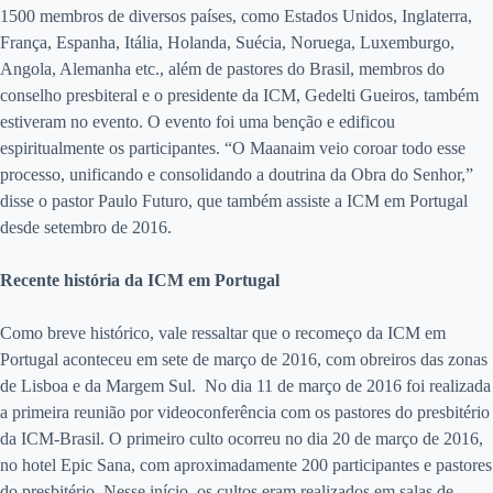
1500 membros de diversos países, como Estados Unidos, Inglaterra,
França, Espanha, Itália, Holanda, Suécia, Noruega, Luxemburgo,
Angola, Alemanha etc., além de pastores do Brasil, membros do
conselho presbiteral e o presidente da ICM, Gedelti Gueiros, também
estiveram no evento. O evento foi uma benção e edificou
espiritualmente os participantes. “O Maanaim veio coroar todo esse
processo, unificando e consolidando a doutrina da Obra do Senhor,”
disse o pastor Paulo Futuro, que também assiste a ICM em Portugal
desde setembro de 2016.
Recente história da ICM em Portugal
Como breve histórico, vale ressaltar que o recomeço da ICM em
Portugal aconteceu em sete de março de 2016, com obreiros das zonas
de Lisboa e da Margem Sul. No dia 11 de março de 2016 foi realizada
a primeira reunião por videoconferência com os pastores do presbitério
da ICM-Brasil. O primeiro culto ocorreu no dia 20 de março de 2016,
no hotel Epic Sana, com aproximadamente 200 participantes e pastores
do presbitério. Nesse início, os cultos eram realizados em salas de