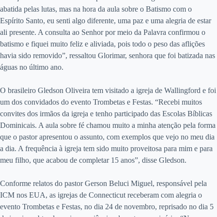
abatida pelas lutas, mas na hora da aula sobre o Batismo com o
Espírito Santo, eu senti algo diferente, uma paz e uma alegria de estar
ali presente. A consulta ao Senhor por meio da Palavra confirmou o
batismo e fiquei muito feliz e aliviada, pois todo o peso das aflições
havia sido removido”, ressaltou Glorimar, senhora que foi batizada nas
águas no último ano.
O brasileiro Gledson Oliveira tem visitado a igreja de Wallingford e foi
um dos convidados do evento Trombetas e Festas. “Recebi muitos
convites dos irmãos da igreja e tenho participado das Escolas Bíblicas
Dominicais. A aula sobre fé chamou muito a minha atenção pela forma
que o pastor apresentou o assunto, com exemplos que vejo no meu dia
a dia. A frequência à igreja tem sido muito proveitosa para mim e para
meu filho, que acabou de completar 15 anos”, disse Gledson.
Conforme relatos do pastor Gerson Beluci Miguel, responsável pela
ICM nos EUA, as igrejas de Connecticut receberam com alegria o
evento Trombetas e Festas, no dia 24 de novembro, reprisado no dia 5