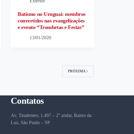
Exterior
Batismo no Uruguai: membros
convertidos nas evangelizações
e evento “Trombetas e Festas”
13/01/2020
PRÓXIMA
Contatos
Av. Tiradentes, 1.497 – 2° andar, Bairro da
Luz, São Paulo – SP