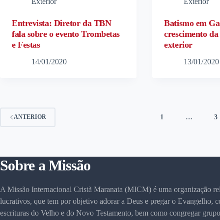
Exterior
Exterior
Entrevista: Diretor da TBN
Batismo em Ga
fala sobre o evento Trombetas
crescimento d
e Festas
exterior
14/01/2020
13/01/2020
1
…
3
ANTERIOR
Sobre a Missão
A Missão Internacional Cristã Maranata (MICM) é uma organização rel
lucrativos, que tem por objetivo adorar a Deus e pregar o Evangelho, 
escrituras do Velho e do Novo Testamento, bem como congregar grupo