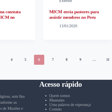
Exterior
na constata
MICM envia pastores para
a ICM no
assistir membros no Peru
13/01/2020
4
5
6
7
8
9
…
11
Acesso rápido
Quem somos
igiosa, sem fins
Maanains
conforme as
Uma palavra de esperança
s de Missões e
Contato